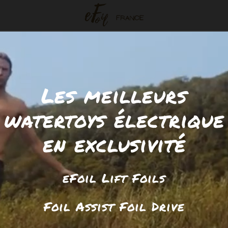
Les meilleurs
watertoys électrique
en exclusivité
eFoil Lift Foils
Foil Assist Foil Drive